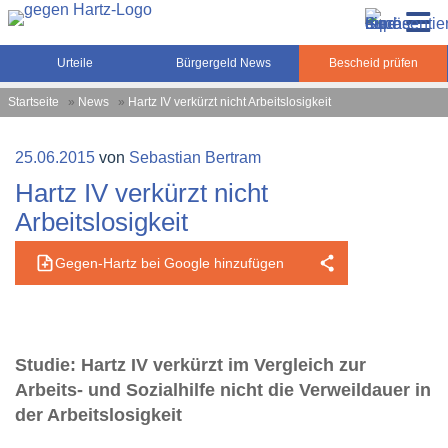
Zum
Gegen-Hartz.de – Sozialrecht, Rente, Pflege und
Inhalt
Urteile, News und Ratgeber rund um das Sozialrecht,
Grundsicherung
springen
Grundsicherung und Rente
Urteile
Bürgergeld News
Bescheid prüfen
Startseite
»
News
»
Hartz IV verkürzt nicht Arbeitslosigkeit
Veröffentlicht
25.06.2015
von
Sebastian Bertram
am
Hartz IV verkürzt nicht
Arbeitslosigkeit
Gegen-Hartz bei Google hinzufügen
Studie: Hartz IV verkürzt im Vergleich zur
Arbeits- und Sozialhilfe nicht die Verweildauer in
der Arbeitslosigkeit