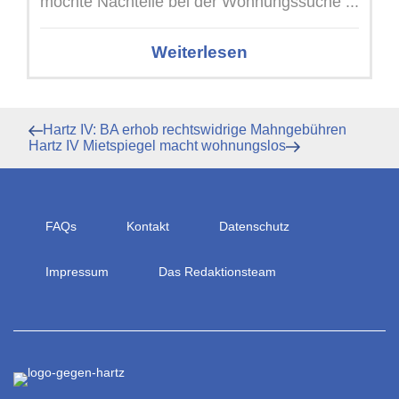
möchte Nachteile bei der Wohnungssuche ...
Weiterlesen
Beitragsnavigation
Vorheriger
Hartz IV: BA erhob rechtswidrige Mahngebühren
Beitrag
Nächster
Hartz IV Mietspiegel macht wohnungslos
Beitrag
FAQs
Kontakt
Datenschutz
Impressum
Das Redaktionsteam