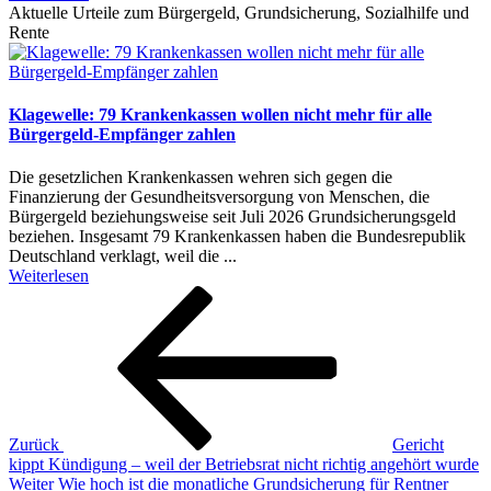
Aktuelle Urteile zum Bürgergeld, Grundsicherung, Sozialhilfe und
Rente
Klagewelle: 79 Krankenkassen wollen nicht mehr für alle
Bürgergeld-Empfänger zahlen
Die gesetzlichen Krankenkassen wehren sich gegen die
Finanzierung der Gesundheitsversorgung von Menschen, die
Bürgergeld beziehungsweise seit Juli 2026 Grundsicherungsgeld
beziehen. Insgesamt 79 Krankenkassen haben die Bundesrepublik
Deutschland verklagt, weil die ...
Weiterlesen
Beitragsnavigation
Vorheriger
Beitrag
Zurück
Gericht
kippt Kündigung – weil der Betriebsrat nicht richtig angehört wurde
Nächster
Weiter
Wie hoch ist die monatliche Grundsicherung für Rentner