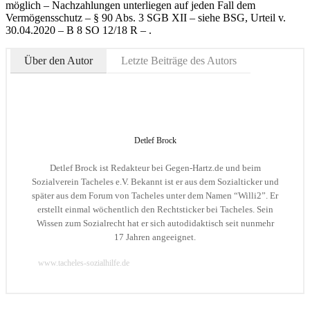
möglich – Nachzahlungen unterliegen auf jeden Fall dem
Vermögensschutz – § 90 Abs. 3 SGB XII – siehe BSG, Urteil v.
30.04.2020 – B 8 SO 12/18 R – .
Über den Autor
Letzte Beiträge des Autors
Detlef Brock
Detlef Brock ist Redakteur bei Gegen-Hartz.de und beim
Sozialverein Tacheles e.V. Bekannt ist er aus dem Sozialticker und
später aus dem Forum von Tacheles unter dem Namen “Willi2”. Er
erstellt einmal wöchentlich den Rechtsticker bei Tacheles. Sein
Wissen zum Sozialrecht hat er sich autodidaktisch seit nunmehr
17 Jahren angeeignet.
www.tacheles-sozialhilfe.de