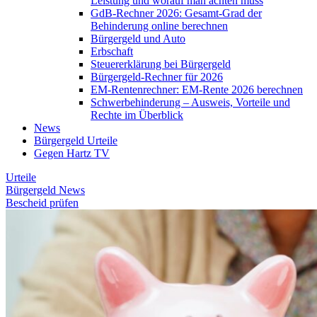
Leistung und worauf man achten muss
GdB-Rechner 2026: Gesamt-Grad der
Behinderung online berechnen
Bürgergeld und Auto
Erbschaft
Steuererklärung bei Bürgergeld
Bürgergeld-Rechner für 2026
EM-Rentenrechner: EM-Rente 2026 berechnen
Schwerbehinderung – Ausweis, Vorteile und
Rechte im Überblick
News
Bürgergeld Urteile
Gegen Hartz TV
Urteile
Bürgergeld News
Bescheid prüfen