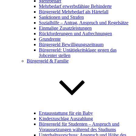
Mehrbedarf
Mehrbedarf erwerbsfähige Behinderte
Bürgergeld Mehrbedarf als Härtefall
Sanktionen und Strafen
Sozialhilfe – Antrag, Anspruch und Regelsätze
Einmalige Zusatzleistungen
Rückforderungen und Aufrechnungen
Grundrente
Bürgergeld Bewilligungszeitraum
Bürgergeld: Untätigkeitsklage gegen das
Jobcenter stellen
Bürgergeld & Familie
Erstausstattung für ein Baby
Kinderzuschlag Auszahlung
Bürgergeld für Studenten – Anspruch und
Voraussetzungen während des Studiums
Unterhaltsvorschuss: Anspruch und Höhe des