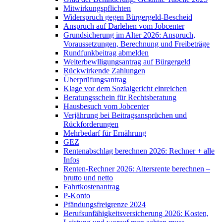
Mitwirkungspflichten
Widerspruch gegen Bürgergeld-Bescheid
Anspruch auf Darlehen vom Jobcenter
Grundsicherung im Alter 2026: Anspruch,
Voraussetzungen, Berechnung und Freibeträge
Rundfunkbeitrag abmelden
Weiterbewlligungsantrag auf Bürgergeld
Rückwirkende Zahlungen
Überprüfungsantrag
Klage vor dem Sozialgericht einreichen
Beratungsschein für Rechtsberatung
Hausbesuch vom Jobcenter
Verjährung bei Beitragsansprüchen und
Rückforderungen
Mehrbedarf für Ernährung
GEZ
Rentenabschlag berechnen 2026: Rechner + alle
Infos
Renten-Rechner 2026: Altersrente berechnen –
brutto und netto
Fahrtkostenantrag
P-Konto
Pfändungsfreigrenze 2024
Berufsunfähigkeitsversicherung 2026: Kosten,