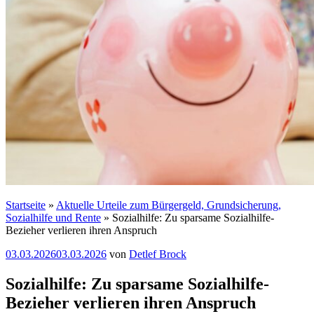
Startseite
»
Aktuelle Urteile zum Bürgergeld, Grundsicherung,
Sozialhilfe und Rente
»
Sozialhilfe: Zu sparsame Sozialhilfe-
Bezieher verlieren ihren Anspruch
Veröffentlicht
03.03.2026
03.03.2026
von
Detlef Brock
am
Sozialhilfe: Zu sparsame Sozialhilfe-
Bezieher verlieren ihren Anspruch