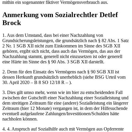
mithin ein sogenannter fiktiver Vermögensverbrauch aus.
Anmerkung vom Sozialrechtler Detlef
Brock
1. Aus dem Umstand, dass bei einer Nachzahlung von
Grundsicherungsleistungen, die grundsätzlich nach § 82 Abs. 1 Satz
2 Nr. 1 SGB XII nicht zum Einkommen im Sinne des SGB XII
gehören, ergibt sich nicht, dass auch das Vermögen, das aus der
Nachzahlung stammt, generell nicht einzusetzen ist oder generell
eine Härte im Sinne des § 90 Abs. 3 SGB XII darstellt.
2. Denn für den Einsatz des Vermögens nach § 90 SGB XII ist
dessen Herkunft grundsätzlich unerheblich (siehe BSG Urteil vom
30. April 2020 – B 8 SO 12/18 R – ).
3. Dies gilt umso mehr, wenn wie im hier zu entscheidenden Fall
zwischen der Gutschrift einer Nachzahlung einer Sozialleistung und
dem streitigen Zeitraum für eine (andere) Sozialleistung ein längerer
Zeitraum (hier 12 Monate) vergangen ist, in dem der Hilfesuchende
eventuell aufgelaufene Zahlungen/Investitionen/Schulden hätte
nachholen können.
4. 4. Anspruch auf Sozialhilfe auch mit Vermögen aus Opferrente