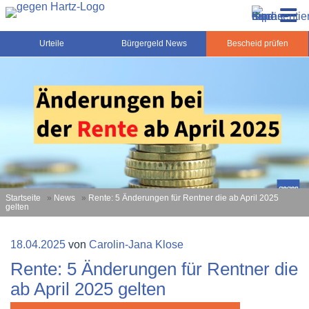
Zum
Gegen-Hartz.de – Sozialrecht, Rente, Pflege und
Inhalt
Urteile, News und Ratgeber rund um das Sozialrecht,
Grundsicherung
springen
Grundsicherung und Rente
Urteile
Bürgergeld News
Bescheid prüfen
Startseite
»
News
»
Rente: 5 Änderungen für Rentner die ab April 2025
gelten
Veröffentlicht
18.04.2025
von
Carolin-Jana Klose
am
Rente: 5 Änderungen für Rentner die
ab April 2025 gelten