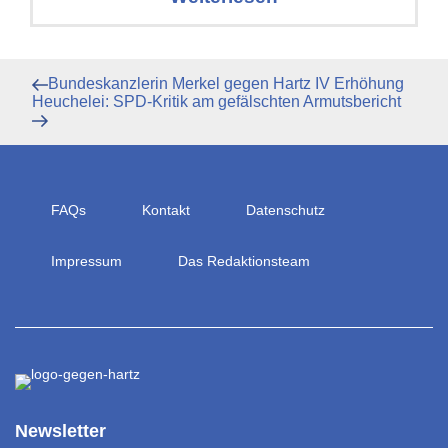
Beitragsnavigation
Vorheriger
Bundeskanzlerin Merkel gegen Hartz IV Erhöhung
Beitrag
Nächster
Heuchelei: SPD-Kritik am gefälschten Armutsbericht
Beitrag
FAQs
Kontakt
Datenschutz
Impressum
Das Redaktionsteam
Newsletter