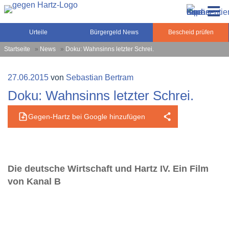
Zum
Gegen-Hartz.de – Sozialrecht, Rente, Pflege und
Inhalt
Urteile, News und Ratgeber rund um das Sozialrecht,
Grundsicherung
springen
Grundsicherung und Rente
Urteile
Bürgergeld News
Bescheid prüfen
Startseite
»
News
»
Doku: Wahnsinns letzter Schrei.
Veröffentlicht
27.06.2015
von
Sebastian Bertram
am
Doku: Wahnsinns letzter Schrei.
Gegen-Hartz bei Google hinzufügen
Die deutsche Wirtschaft und Hartz IV. Ein Film
von Kanal B