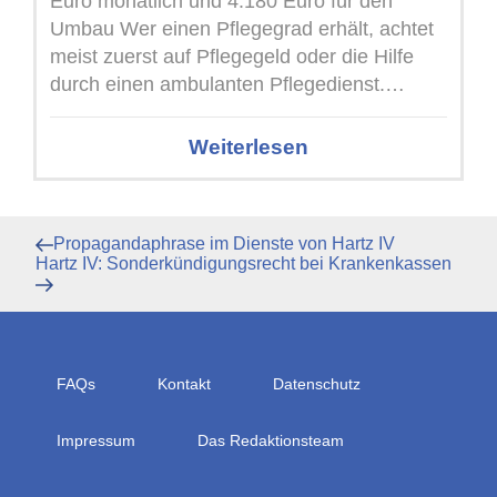
Euro monatlich und 4.180 Euro für den
Umbau Wer einen Pflegegrad erhält, achtet
meist zuerst auf Pflegegeld oder die Hilfe
durch einen ambulanten Pflegedienst.
Daneben ...
Weiterlesen
Beitragsnavigation
Vorheriger
Propagandaphrase im Dienste von Hartz IV
Beitrag
Nächster
Hartz IV: Sonderkündigungsrecht bei Krankenkassen
Beitrag
FAQs
Kontakt
Datenschutz
Impressum
Das Redaktionsteam