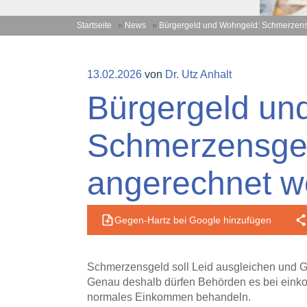
Startseite
»
News
»
Bürgergeld und Wohngeld: Schmerzensg
Veröffentlicht
13.02.2026
von
Dr. Utz Anhalt
am
Bürgergeld un
Schmerzensgeld
angerechnet w
Gegen-Hartz bei Google hinzufügen
Schmerzensgeld soll Leid ausgleichen und Ge
Genau deshalb dürfen Behörden es bei eink
normales Einkommen behandeln.