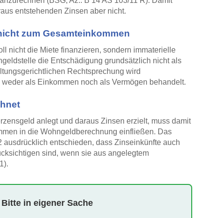
 anzurechnen (BSG, Az.: B 14 AS 103/11 R). Damit
raus entstehenden Zinsen aber nicht.
 nicht zum Gesamteinkommen
 nicht die Miete finanzieren, sondern immaterielle
eldstelle die Entschädigung grundsätzlich nicht als
tungsgerichtlichen Rechtsprechung wird
weder als Einkommen noch als Vermögen behandelt.
hnet
rzensgeld anlegt und daraus Zinsen erzielt, muss damit
ommen in die Wohngeldberechnung einfließen. Das
 ausdrücklich entschieden, dass Zinseinkünfte auch
ksichtigen sind, wenn sie aus angelegtem
1).
 Bitte in eigener Sache