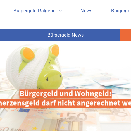
ht, Rente, Pflege und Grund
cherung und Rente
Bürgergeld Ratgeber
News
Bürgergel
Bürgergeld News