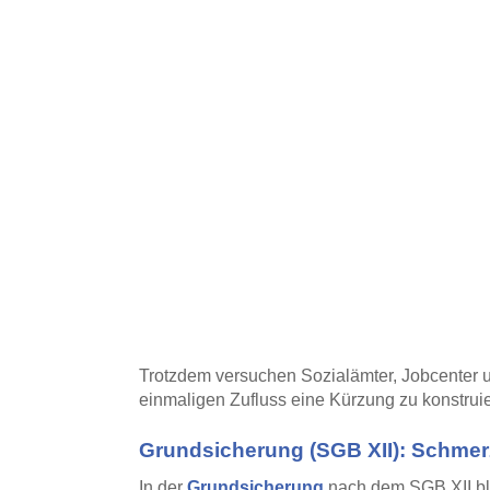
Trotzdem versuchen Sozialämter, Jobcenter 
einmaligen Zufluss eine Kürzung zu konstrui
Grundsicherung (SGB XII): Schmerz
In der
Grundsicherung
nach dem SGB XII ble