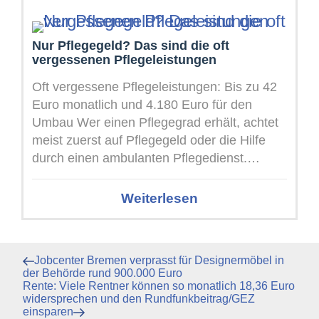
Nur Pflegegeld? Das sind die oft
vergessenen Pflegeleistungen
Oft vergessene Pflegeleistungen: Bis zu 42
Euro monatlich und 4.180 Euro für den
Umbau Wer einen Pflegegrad erhält, achtet
meist zuerst auf Pflegegeld oder die Hilfe
durch einen ambulanten Pflegedienst.
Daneben ...
Weiterlesen
Beitragsnavigation
Vorheriger
Jobcenter Bremen verprasst für Designermöbel in
Beitrag
der Behörde rund 900.000 Euro
Nächster
Rente: Viele Rentner können so monatlich 18,36 Euro
Beitrag
widersprechen und den Rundfunkbeitrag/GEZ
einsparen