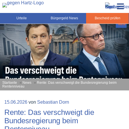
Zum
Gegen-Hartz.de – Sozialrecht, Rente, Pflege und
Inhalt
Urteile, News und Ratgeber rund um das Sozialrecht,
Grundsicherung
springen
Grundsicherung und Rente
Urteile
Bürgergeld News
Bescheid prüfen
Startseite
»
News
»
Rente: Das verschweigt die Bundesregierung beim
Rentenniveau
Veröffentlicht
15.06.2026
von
Sebastian Dorn
am
Rente: Das verschweigt die
Bundesregierung beim