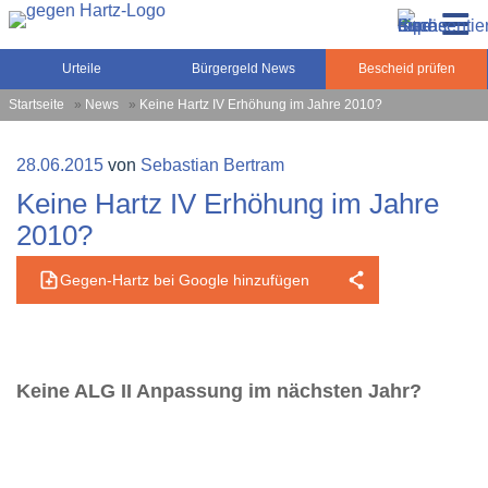
Zum
Gegen-Hartz.de – Sozialrecht, Rente, Pflege und
Inhalt
Urteile, News und Ratgeber rund um das Sozialrecht,
Grundsicherung
springen
Grundsicherung und Rente
Urteile
Bürgergeld News
Bescheid prüfen
Startseite
»
News
»
Keine Hartz IV Erhöhung im Jahre 2010?
Veröffentlicht
28.06.2015
von
Sebastian Bertram
am
Keine Hartz IV Erhöhung im Jahre
2010?
Gegen-Hartz bei Google hinzufügen
Keine ALG II Anpassung im nächsten Jahr?