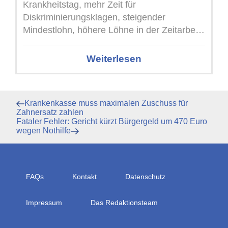
Krankheitstag, mehr Zeit für
Diskriminierungsklagen, steigender
Mindestlohn, höhere Löhne in der Zeitarbeit
und neue Regeln für Arbeitszeit sowie KI im
Betrieb – ...
Weiterlesen
Beitragsnavigation
Vorheriger
Krankenkasse muss maximalen Zuschuss für
Beitrag
Zahnersatz zahlen
Nächster
Fataler Fehler: Gericht kürzt Bürgergeld um 470 Euro
Beitrag
wegen Nothilfe
FAQs
Kontakt
Datenschutz
Impressum
Das Redaktionsteam