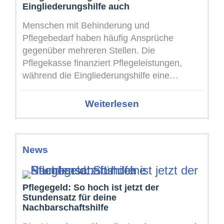
Eingliederungshilfe auch
Menschen mit Behinderung und
Pflegebedarf haben häufig Ansprüche
gegenüber mehreren Stellen. Die
Pflegekasse finanziert Pflegeleistungen,
während die Eingliederungshilfe eine
selbstbestimmte Teilhabe ermöglichen soll.
Im Alltag lassen sich diese Aufgaben jedoch
Weiterlesen
...
News
Pflegegeld: So hoch ist jetzt der
Stundensatz für deine
Nachbarschaftshilfe