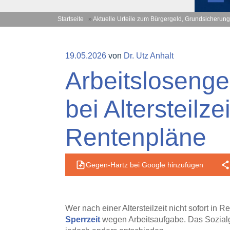
Startseite
»
Aktuelle Urteile zum Bürgergeld, Grundsicherung
Veröffentlicht
19.05.2026
von
Dr. Utz Anhalt
am
Arbeitslosenge
bei Altersteilze
Rentenpläne
Gegen-Hartz bei Google hinzufügen
Wer nach einer Altersteilzeit nicht sofort in R
Sperrzeit
wegen Arbeitsaufgabe. Das Sozialge