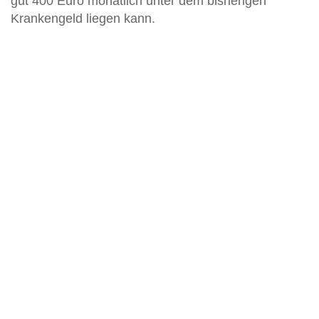
gut 400 Euro monatlich unter dem bisherigen
Krankengeld liegen kann.