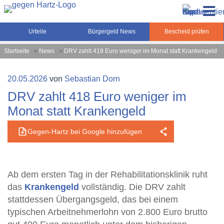
Zum
Gegen-Hartz.de – Sozialrecht, Rente, Pflege und
Inhalt
Urteile, News und Ratgeber rund um das Sozialrecht,
Grundsicherung
springen
Grundsicherung und Rente
Urteile
Bürgergeld News
Bescheid prüfen
Startseite
»
News
»
DRV zahlt 418 Euro weniger im Monat statt Krankengeld
Veröffentlicht
20.05.2026
von
Sebastian Dorn
am
DRV zahlt 418 Euro weniger im
Monat statt Krankengeld
Gegen-Hartz bei Google hinzufügen
Ab dem ersten Tag in der Rehabilitationsklinik ruht
das
Krankengeld
vollständig. Die DRV zahlt
stattdessen Übergangsgeld, das bei einem
typischen Arbeitnehmerlohn von 2.800 Euro brutto