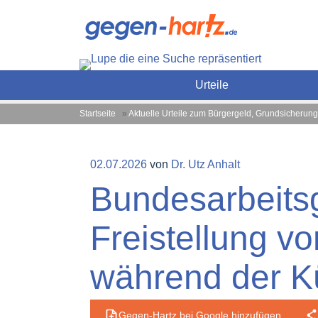
Zum
Gegen-Hartz.de – Sozialrec
Inhalt
Urteile, News und Ratgeber rund um das Sozialrecht, Grundsi
springen
Urteile
Startseite
»
Aktuelle Urteile zum Bürgergeld, Grundsicherung
Veröffentlicht
02.07.2026
von
Dr. Utz Anhalt
am
Bundesarbeitsg
Freistellung v
während der Kü
Gegen-Hartz bei Google hinzufügen