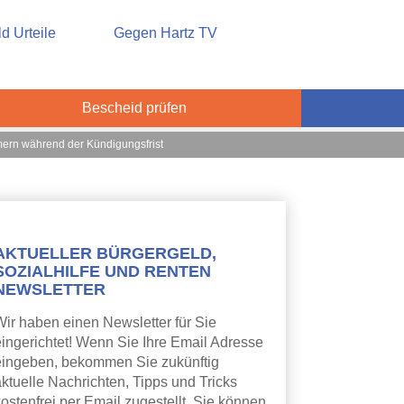
sicherung
d Urteile
Gegen Hartz TV
Bescheid prüfen
mern während der Kündigungsfrist
AKTUELLER BÜRGERGELD,
SOZIALHILFE UND RENTEN
NEWSLETTER
Wir haben einen Newsletter für Sie
eingerichtet! Wenn Sie Ihre Email Adresse
eingeben, bekommen Sie zukünftig
aktuelle Nachrichten, Tipps und Tricks
ostenfrei per Email zugestellt. Sie können