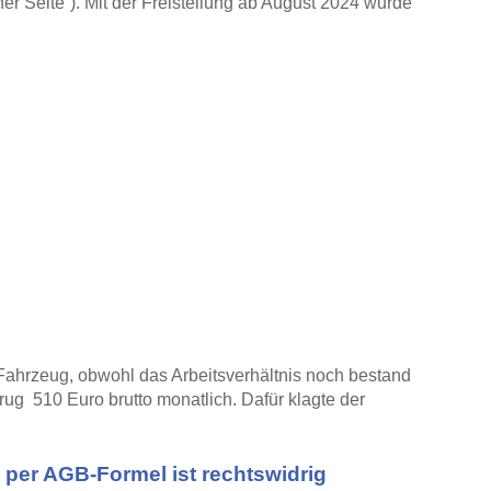
r Seite”). Mit der Freistellung ab August 2024 wurde
 Fahrzeug, obwohl das Arbeitsverhältnis noch bestand
rug 510 Euro brutto monatlich. Dafür klagte der
g per AGB-Formel ist rechtswidrig