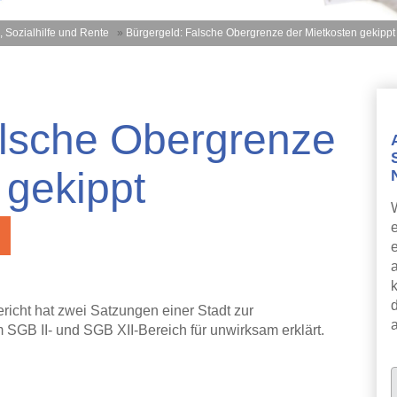
, Sozialhilfe und Rente
»
Bürgergeld: Falsche Obergrenze der Mietkosten gekippt
alsche Obergrenze
 gekippt
k
icht hat zwei Satzungen einer Stadt zur
 SGB II- und SGB XII-Bereich für unwirksam erklärt.