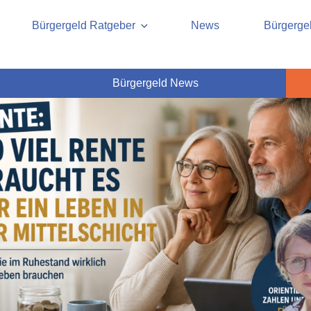
ht, Rente, Pflege und Grund
cherung und Rente
Bürgergeld Ratgeber
News
Bürgergel
Bürgergeld News