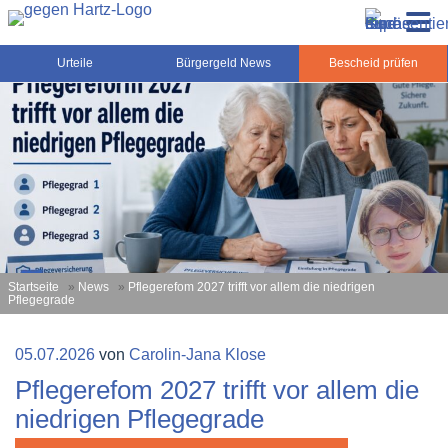
Zum
Gegen-Hartz.de – Sozialrecht, Rente, Pflege und
Inhalt
Urteile, News und Ratgeber rund um das Sozialrecht,
Grundsicherung
springen
Grundsicherung und Rente
Urteile
Bürgergeld News
Bescheid prüfen
Startseite
»
News
»
Pflegerefom 2027 trifft vor allem die niedrigen
Pflegegrade
Veröffentlicht
05.07.2026
von
Carolin-Jana Klose
am
Pflegerefom 2027 trifft vor allem die
niedrigen Pflegegrade