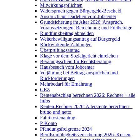
Mitwirkungspflichten
Widerspruch gegen Bürgergeld-Bescheid
Anspruch auf Darlehen vom Jobcenter
Grundsicherung im Alter 2026: Anspruch,
Voraussetzungen, Berechnung und Freibeträge
Rundfunkbeitrag abmelden
Weiterbewlligungsantrag auf Bürgergeld
Rückwirkende Zahlungen
Überprüfungsantrag
Klage vor dem Sozialgericht einreichen
Beratungsschein für Rechtsberatung
Hausbesuch vom Jobcenter
Verjährung bei Beitragsansprüchen und
Rückforderungen
Mehrbedarf für Ernährung
GEZ
Rentenabschlag berechnen 2026: Rechner + alle
Infos
Renten-Rechner 2026: Altersrente berechnen –
brutto und netto
Fahrtkostenantrag
P-Konto
Pfändungsfreigrenze 2024
Berufsunfähigkeitsversicherung 2026: Kosten,