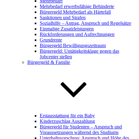
Mehrbedarf
Mehrbedarf erwerbsfähige Behinderte
Bürgergeld Mehrbedarf als Härtefall
Sanktionen und Strafen
Sozialhilfe – Antrag, Anspruch und Regelsätze
Einmalige Zusatzleistungen
Rückforderungen und Aufrechnungen
Grundrente
Bürgergeld Bewilligungszeitraum
Bürgergeld: Untätigkeitsklage gegen das
Jobcenter stellen
Bürgergeld & Familie
Erstausstattung für ein Baby
Kinderzuschlag Auszahlung
Bürgergeld für Studenten – Anspruch und
Voraussetzungen während des Studiums
Unterhaltsvorschuss: Anspruch und Höhe des