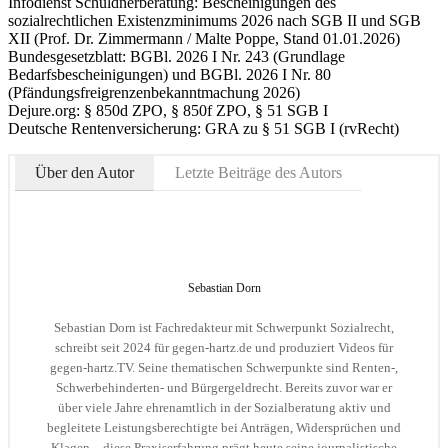
Infodienst Schuldnerberatung: Bescheinigungen des
sozialrechtlichen Existenzminimums 2026 nach SGB II und SGB
XII (Prof. Dr. Zimmermann / Malte Poppe, Stand 01.01.2026)
Bundesgesetzblatt: BGBl. 2026 I Nr. 243 (Grundlage
Bedarfsbescheinigungen) und BGBl. 2026 I Nr. 80
(Pfändungsfreigrenzenbekanntmachung 2026)
Dejure.org: § 850d ZPO, § 850f ZPO, § 51 SGB I
Deutsche Rentenversicherung: GRA zu § 51 SGB I (rvRecht)
Über den Autor
Letzte Beiträge des Autors
Sebastian Dorn
Sebastian Dorn ist Fachredakteur mit Schwerpunkt Sozialrecht,
schreibt seit 2024 für gegen-hartz.de und produziert Videos für
gegen-hartz.TV. Seine thematischen Schwerpunkte sind Renten-,
Schwerbehinderten- und Bürgergeldrecht. Bereits zuvor war er
über viele Jahre ehrenamtlich in der Sozialberatung aktiv und
begleitete Leistungsberechtigte bei Anträgen, Widersprüchen und
Klagen – diese Praxiserfahrung prägt heute seine journalistische