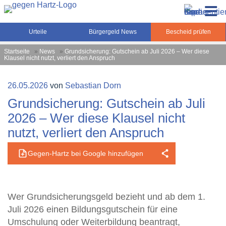
Zum
Gegen-Hartz.de – Sozialrecht, Rente, Pflege und
Inhalt
Urteile, News und Ratgeber rund um das Sozialrecht,
Grundsicherung
springen
Grundsicherung und Rente
Urteile
Bürgergeld News
Bescheid prüfen
Startseite
»
News
»
Grundsicherung: Gutschein ab Juli 2026 – Wer diese
Klausel nicht nutzt, verliert den Anspruch
Veröffentlicht
26.05.2026
von
Sebastian Dorn
am
Grundsicherung: Gutschein ab Juli
2026 – Wer diese Klausel nicht
nutzt, verliert den Anspruch
Gegen-Hartz bei Google hinzufügen
Wer Grundsicherungsgeld bezieht und ab dem 1.
Juli 2026 einen Bildungsgutschein für eine
Umschulung oder Weiterbildung beantragt,