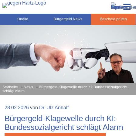
Zum
Gegen-Hartz.de – Sozialrecht, Rente, Pflege und
Inhalt
Urteile, News und Ratgeber rund um das Sozialrecht,
Grundsicherung
springen
Grundsicherung und Rente
Urteile
Bürgergeld News
Bescheid prüfen
Startseite
»
News
»
Bürgergeld-Klagewelle durch KI: Bundessozialgericht
schlägt Alarm
Veröffentlicht
28.02.2026
von
Dr. Utz Anhalt
am
Bürgergeld-Klagewelle durch KI:
Bundessozialgericht schlägt Alarm