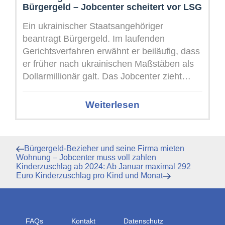
Bürgergeld – Jobcenter scheitert vor LSG
Ein ukrainischer Staatsangehöriger
beantragt Bürgergeld. Im laufenden
Gerichtsverfahren erwähnt er beiläufig, dass
er früher nach ukrainischen Maßstäben als
Dollarmillionär galt. Das Jobcenter zieht
daraus den einzigen Schluss, den eine
Behörde ...
Weiterlesen
Beitragsnavigation
Vorheriger
Bürgergeld-Bezieher und seine Firma mieten
Beitrag
Wohnung – Jobcenter muss voll zahlen
Nächster
Kinderzuschlag ab 2024: Ab Januar maximal 292
Beitrag
Euro Kinderzuschlag pro Kind und Monat
FAQs
Kontakt
Datenschutz