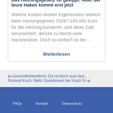
Das Heizungsgesetz ist gekippt: Aber der
teure Haken kommt erst jetzt
Welche Kosten drohen Eigentümern wirklich
beim Heizungsgesetz 2026? 100.000 Euro
für die Heizung kursieren, und diese Zahl
verunsichert derzeit zu Recht viele
Hausbesitzer. Doch so einfach ist die
Rechnung nicht: ...
Weiterlesen
Beitragsnavigation
Vorheriger
Gesundheitsreform: Da ist doch was faul..
Beitrag
Nächster
Roland Koch: Mehr Sanktionen bei Hartz IV
Beitrag
FAQs
Kontakt
Datenschutz