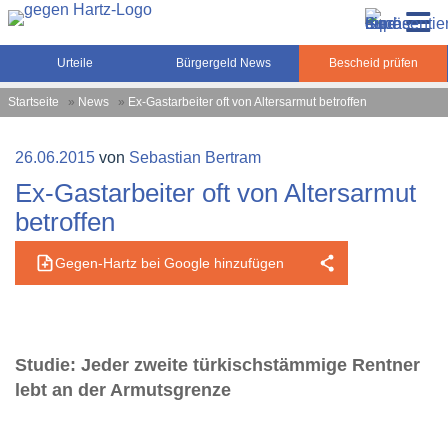
Zum
Gegen-Hartz.de – Sozialrecht, Rente, Pflege und
Inhalt
Urteile, News und Ratgeber rund um das Sozialrecht,
Grundsicherung
springen
Grundsicherung und Rente
Urteile
Bürgergeld News
Bescheid prüfen
Startseite
»
News
»
Ex-Gastarbeiter oft von Altersarmut betroffen
Veröffentlicht
26.06.2015
von
Sebastian Bertram
am
Ex-Gastarbeiter oft von Altersarmut
betroffen
Gegen-Hartz bei Google hinzufügen
Studie: Jeder zweite türkischstämmige Rentner
lebt an der Armutsgrenze