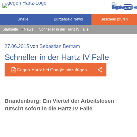
Zum
Gegen-Hartz.de – Sozialrecht, Rente, Pflege und
Inhalt
Urteile, News und Ratgeber rund um das Sozialrecht,
Grundsicherung
springen
Grundsicherung und Rente
Urteile
Bürgergeld News
Bescheid prüfen
Startseite
»
News
»
Schneller in der Hartz IV Falle
Veröffentlicht
27.06.2015
von
Sebastian Bertram
am
Schneller in der Hartz IV Falle
Gegen-Hartz bei Google hinzufügen
Brandenburg: Ein Viertel der Arbeitslosen
rutscht sofort in die Hartz IV Falle