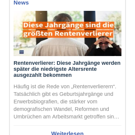
News
Rentenverlierer: Diese Jahrgänge werden
später die niedrigste Altersrente
ausgezahlt bekommen
Häufig ist die Rede von „Rentenverlierern“.
Tatsächlich gibt es Geburtsjahrgänge und
Erwerbsbiografien, die stärker vom
demografischen Wandel, Reformen und
Umbrüchen am Arbeitsmarkt getroffen sind
als andere Rentenjahrgänge. Unterschätzte
Schattenseite der Rente Die ...
Weiterlesen