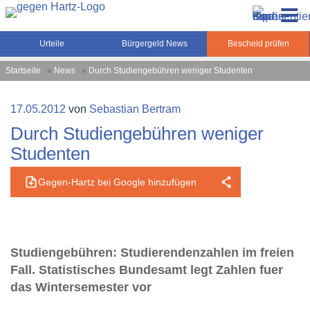
Zum
Gegen-Hartz.de – Sozialrecht, Rente, Pflege und
Inhalt
Urteile, News und Ratgeber rund um das Sozialrecht,
Grundsicherung
springen
Grundsicherung und Rente
Urteile
Bürgergeld News
Bescheid prüfen
Startseite
»
News
»
Durch Studiengebühren weniger Studenten
Veröffentlicht
17.05.2012
von
Sebastian Bertram
am
Durch Studiengebühren weniger
Studenten
Gegen-Hartz bei Google hinzufügen
Studiengebühren: Studierendenzahlen im freien
Fall. Statistisches Bundesamt legt Zahlen fuer
das Wintersemester vor