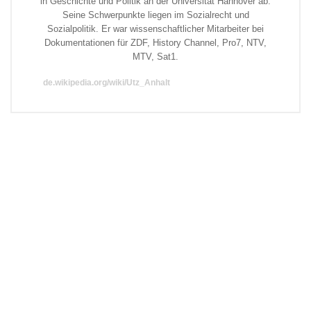
in Geschichte und Politik an der Universität Hannover ab.
Seine Schwerpunkte liegen im Sozialrecht und
Sozialpolitik. Er war wissenschaftlicher Mitarbeiter bei
Dokumentationen für ZDF, History Channel, Pro7, NTV,
MTV, Sat1.
de.wikipedia.org/wiki/Utz_Anhalt