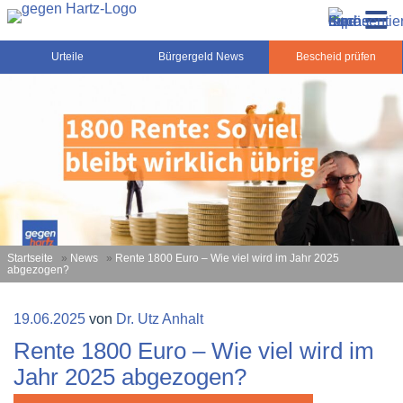
Zum
Gegen-Hartz.de – Sozialrecht, Rente, Pflege und
Inhalt
Urteile, News und Ratgeber rund um das Sozialrecht,
Grundsicherung
springen
Grundsicherung und Rente
Urteile
Bürgergeld News
Bescheid prüfen
Startseite
»
News
»
Rente 1800 Euro – Wie viel wird im Jahr 2025
abgezogen?
Veröffentlicht
19.06.2025
von
Dr. Utz Anhalt
am
Rente 1800 Euro – Wie viel wird im
Jahr 2025 abgezogen?