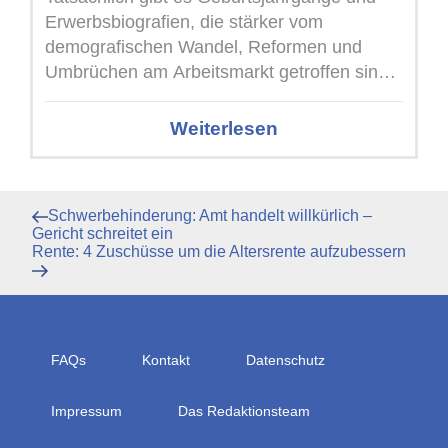
Erwerbsbiografien, die stärker vom
demografischen Wandel, Reformen und
Umbrüchen am Arbeitsmarkt getroffen sind
als andere Rentenjahrgänge. Unterschätzte
Schattenseite der Rente Die ...
Weiterlesen
Beitragsnavigation
Vorheriger
Schwerbehinderung: Amt handelt willkürlich –
Beitrag
Gericht schreitet ein
Nächster
Rente: 4 Zuschüsse um die Altersrente aufzubessern
Beitrag
FAQs
Kontakt
Datenschutz
Impressum
Das Redaktionsteam