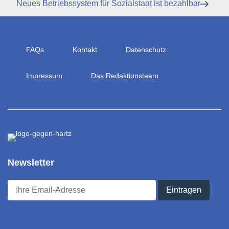
Nächster
Neues Betriebssystem für Sozialstaat ist bezahlbar
Beitrag
FAQs
Kontakt
Datenschutz
Impressum
Das Redaktionsteam
Newsletter