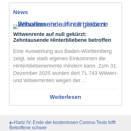
News
Witwenrente auf null gekürzt:
Zehntausende Hinterbliebene betroffen
Eine Auswertung aus Baden-Württemberg
zeigt, wie stark eigenes Einkommen die
Hinterbliebenenrente mindern kann. Zum 31.
Dezember 2025 wurden dort 71.743 Witwen-
und Witwerrenten wegen der
Einkommensanrechnung vollständig nicht
ausgezahlt. Von den ...
Weiterlesen
Beitragsnavigation
Vorheriger
Hartz IV: Ende der kostenlosen Corona-Tests trifft
Beitrag
Betroffene schwer