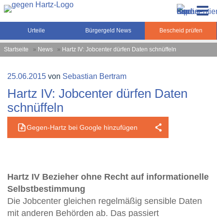
Zum
Gegen-Hartz.de – Sozialrecht, Rente, Pflege und
Inhalt
Urteile, News und Ratgeber rund um das Sozialrecht,
Grundsicherung
springen
Grundsicherung und Rente
Urteile
Bürgergeld News
Bescheid prüfen
Startseite
»
News
»
Hartz IV: Jobcenter dürfen Daten schnüffeln
Veröffentlicht
25.06.2015
von
Sebastian Bertram
am
Hartz IV: Jobcenter dürfen Daten
schnüffeln
Gegen-Hartz bei Google hinzufügen
Hartz IV Bezieher ohne Recht auf informationelle
Selbstbestimmung
Die Jobcenter gleichen regelmäßig sensible Daten
mit anderen Behörden ab. Das passiert