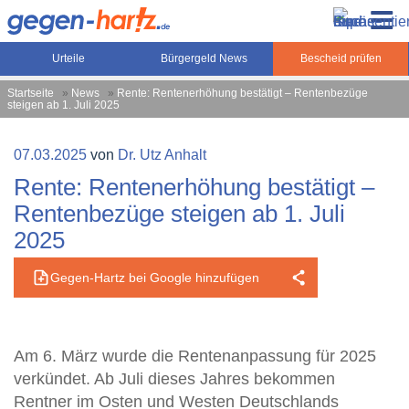
Zum
Gegen-Hartz.de – Sozialrecht, Rente, Pflege und
Inhalt
Urteile, News und Ratgeber rund um das Sozialrecht,
Grundsicherung
springen
Grundsicherung und Rente
Urteile
Bürgergeld News
Bescheid prüfen
Startseite
»
News
»
Rente: Rentenerhöhung bestätigt – Rentenbezüge
steigen ab 1. Juli 2025
Veröffentlicht
07.03.2025
von
Dr. Utz Anhalt
am
Rente: Rentenerhöhung bestätigt –
Rentenbezüge steigen ab 1. Juli
2025
Gegen-Hartz bei Google hinzufügen
Am 6. März wurde die Rentenanpassung für 2025
verkündet. Ab Juli dieses Jahres bekommen
Rentner im Osten und Westen Deutschlands