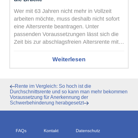
Wer mit 63 Jahren nicht mehr in Vollzeit
arbeiten möchte, muss deshalb nicht sofort
eine Altersrente beantragen. Unter
passenden Voraussetzungen lässt sich die
Zeit bis zur abschlagsfreien Altersrente mit
einer ...
Weiterlesen
Beitragsnavigation
Vorheriger
Rente im Vergleich: So hoch ist die
Beitrag
Durchschnittsrente und so kann man mehr bekommen
Nächster
Voraussetzung für Anerkennung der
Beitrag
Schwerbehinderung herabgesetzt
FAQs
Kontakt
Datenschutz