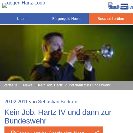
Zum
Gegen-Hartz.de – Sozialrecht, Rente, Pflege und
Inhalt
Urteile, News und Ratgeber rund um das Sozialrecht,
Grundsicherung
springen
Grundsicherung und Rente
Urteile
Bürgergeld News
Bescheid prüfen
Startseite
»
News
»
Kein Job, Hartz IV und dann zur Bundeswehr
Veröffentlicht
20.02.2011
von
Sebastian Bertram
am
Kein Job, Hartz IV und dann zur
Bundeswehr