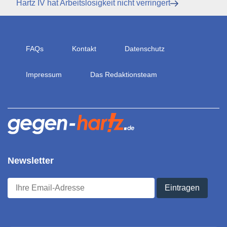
Beitrag
Nächster
Hartz IV hat Arbeitslosigkeit nicht verringert
Beitrag
FAQs
Kontakt
Datenschutz
Impressum
Das Redaktionsteam
Newsletter