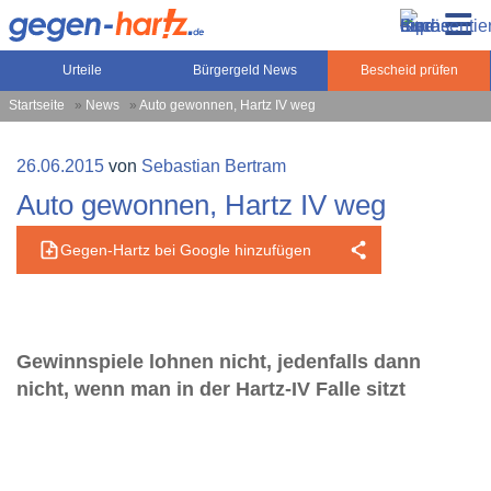
Zum
Gegen-Hartz.de – Sozialrecht, Rente, Pflege und
Inhalt
Urteile, News und Ratgeber rund um das Sozialrecht,
Grundsicherung
springen
Grundsicherung und Rente
Urteile
Bürgergeld News
Bescheid prüfen
Startseite
»
News
»
Auto gewonnen, Hartz IV weg
Veröffentlicht
26.06.2015
von
Sebastian Bertram
am
Auto gewonnen, Hartz IV weg
Gegen-Hartz bei Google hinzufügen
Gewinnspiele lohnen nicht, jedenfalls dann
nicht, wenn man in der Hartz-IV Falle sitzt