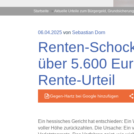
Startseite
»
Aktuelle Urteile zum Bürgergeld, Grundsicherung
Veröffentlicht
06.04.2025
von
Sebastian Dorn
am
Renten-Schock
über 5.600 Eur
Rente-Urteil
Gegen-Hartz bei Google hinzufügen
Ein hessisches Gericht hat entschieden: Ein 
voller Höhe zurückzahlen. Die Ursache: Ein