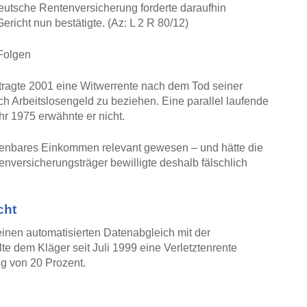
Deutsche Rentenversicherung forderte daraufhin
richt nun bestätigte. (Az: L 2 R 80/12)
 Folgen
tragte 2001 eine Witwerrente nach dem Tod seiner
ch Arbeitslosengeld zu beziehen. Eine parallel laufende
hr 1975 erwähnte er nicht.
henbares Einkommen relevant gewesen – und hätte die
enversicherungsträger bewilligte deshalb fälschlich
cht
einen automatisierten Datenabgleich mit der
e dem Kläger seit Juli 1999 eine Verletztenrente
g von 20 Prozent.