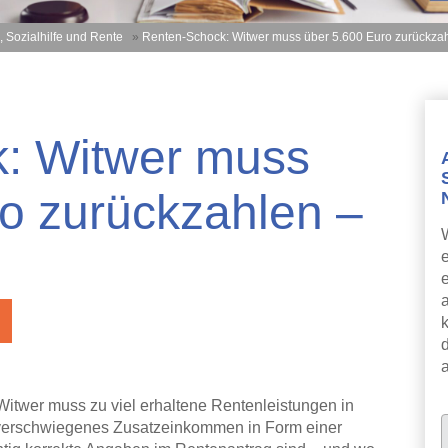
, Sozialhilfe und Rente
»
Renten-Schock: Witwer muss über 5.600 Euro zurückzah
: Witwer muss
o zurückzahlen –
k
Witwer muss zu viel erhaltene Rentenleistungen in
 verschwiegenes Zusatzeinkommen in Form einer