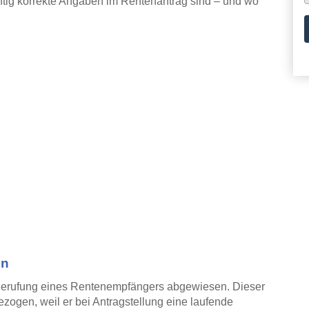
chtig korrekte Angaben im Rentenantrag sind – und wo
en
 Berufung eines Rentenempfängers abgewiesen. Dieser
zogen, weil er bei Antragstellung eine laufende