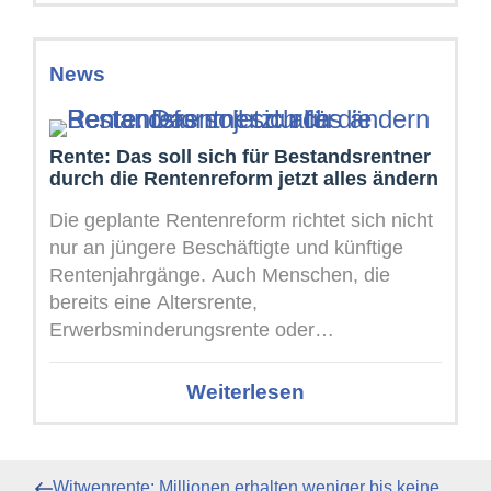
News
Rente: Das soll sich für Bestandsrentner
durch die Rentenreform jetzt alles ändern
Die geplante Rentenreform richtet sich nicht
nur an jüngere Beschäftigte und künftige
Rentenjahrgänge. Auch Menschen, die
bereits eine Altersrente,
Erwerbsminderungsrente oder
Hinterbliebenenrente beziehen, könnten die
Folgen der neuen Regeln spüren. Die ...
Weiterlesen
Beitragsnavigation
Vorheriger
Witwenrente: Millionen erhalten weniger bis keine