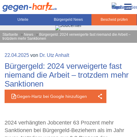
Zum
Gegen-Hartz.de – Sozialrecht, Rente, Pflege und
Inhalt
Urteile, News und Ratgeber rund um das Sozialrecht,
Grundsicherung
springen
Grundsicherung und Rente
Urteile
Bürgergeld News
Bescheid prüfen
Startseite
»
News
»
Bürgergeld: 2024 verweigerte fast niemand die Arbeit –
trotzdem mehr Sanktionen
Veröffentlicht
22.04.2025
von
Dr. Utz Anhalt
am
Bürgergeld: 2024 verweigerte fast
niemand die Arbeit – trotzdem mehr
Sanktionen
Gegen-Hartz bei Google hinzufügen
2024 verhängten Jobcenter 63 Prozent mehr
Sanktionen bei Bürgergeld-Beziehern als im Jahr