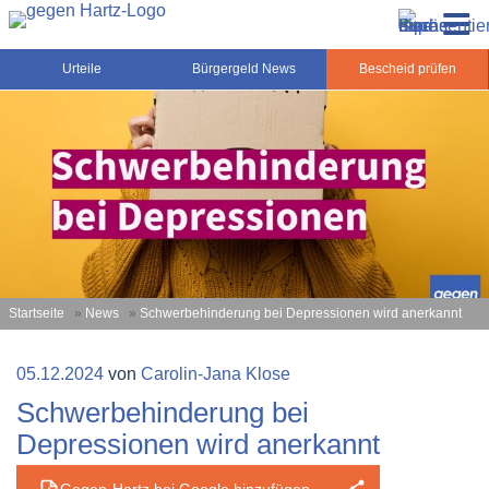
Zum
Gegen-Hartz.de – Sozialrecht, Rente, Pflege und
Inhalt
Urteile, News und Ratgeber rund um das Sozialrecht,
Grundsicherung
springen
Grundsicherung und Rente
Urteile
Bürgergeld News
Bescheid prüfen
Startseite
»
News
»
Schwerbehinderung bei Depressionen wird anerkannt
Veröffentlicht
05.12.2024
von
Carolin-Jana Klose
am
Schwerbehinderung bei
Depressionen wird anerkannt